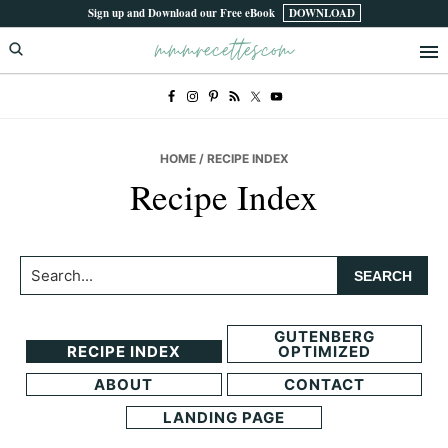
Skip
Skip
Sign up and Download our Free eBook
DOWNLOAD
mmmrecettes.com
to
to
primary
main
navigation
content
HOME
/ RECIPE INDEX
Recipe Index
Search...
GUTENBERG
RECIPE INDEX
OPTIMIZED
ABOUT
CONTACT
LANDING PAGE