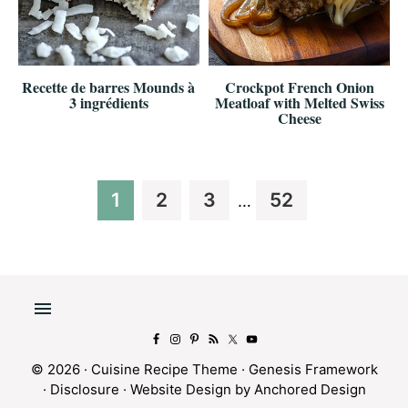
Recette de barres Mounds à
Crockpot French Onion
3 ingrédients
Meatloaf with Melted Swiss
Cheese
Interim
Page
Page
Page
Page
1
2
3
52
…
pages
omitted
© 2026 ·
Cuisine Recipe Theme
·
Genesis Framework
·
Disclosure
·
Website Design by Anchored Design