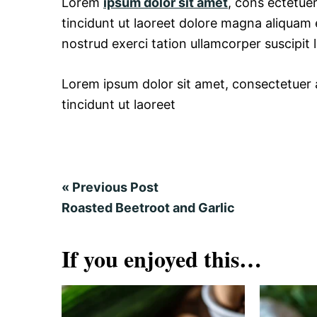
Lorem
ipsum dolor sit amet
, cons ectetue
tincidunt ut laoreet dolore magna aliquam 
nostrud exerci tation ullamcorper suscipit
Lorem ipsum dolor sit amet, consectetuer
tincidunt ut laoreet
«
Previous Post
Roasted Beetroot and Garlic
If you enjoyed this…