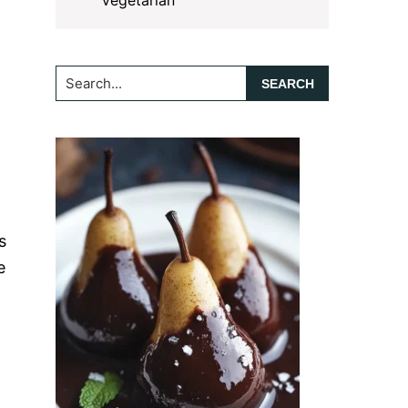
Vegetarian
Search...
s
e