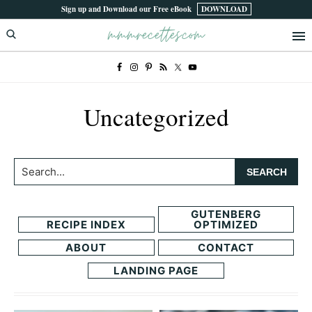
Skip
Skip
Sign up and Download our Free eBook
DOWNLOAD
mmmrecettes.com
to
to
primary
main
navigation
content
Uncategorized
Search...
GUTENBERG
RECIPE INDEX
OPTIMIZED
ABOUT
CONTACT
LANDING PAGE