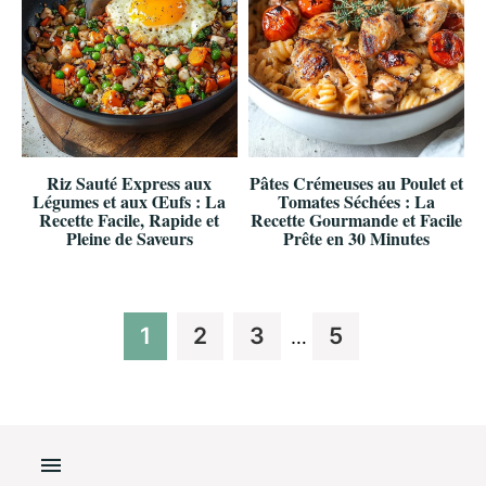
Riz Sauté Express aux
Pâtes Crémeuses au Poulet et
Légumes et aux Œufs : La
Tomates Séchées : La
Recette Facile, Rapide et
Recette Gourmande et Facile
Pleine de Saveurs
Prête en 30 Minutes
Interim
Page
Page
Page
Page
1
2
3
5
…
pages
omitted