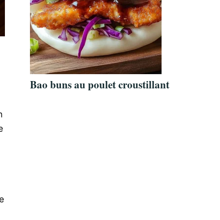
Bao buns au poulet croustillant
n
e
e