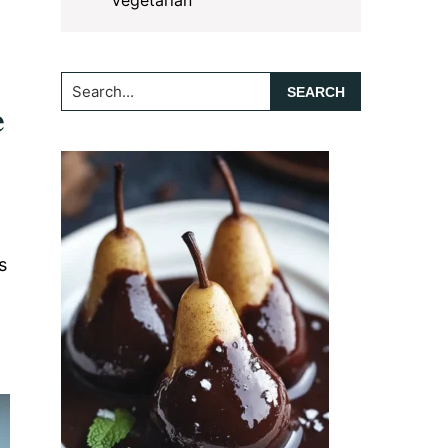
Vegetarian
Search...
e
t
s