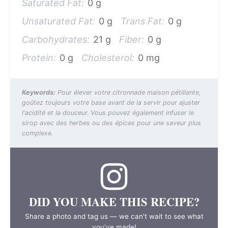
Saturated Fat:
0 g
Unsaturated Fat:
0 g
Trans Fat:
0 g
Carbohydrates:
21 g
Fiber:
0 g
Protein:
0 g
Cholesterol:
0 mg
Keywords:
Pour élever votre citronnade maison pétillante,
goûtez toujours votre base avant de la servir pour ajuster
l'acidité et la douceur. Vous pouvez également infuser le
sirop avec des herbes ou des épices pour une saveur plus
complexe.
DID YOU MAKE THIS RECIPE?
Share a photo and tag us — we can't wait to see what
you've made!