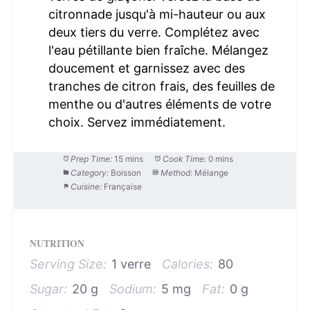
citronnade jusqu'à mi-hauteur ou aux
deux tiers du verre. Complétez avec
l'eau pétillante bien fraîche. Mélangez
doucement et garnissez avec des
tranches de citron frais, des feuilles de
menthe ou d'autres éléments de votre
choix. Servez immédiatement.
Prep Time:
15 mins
Cook Time:
0 mins
Category:
Boisson
Method:
Mélange
Cuisine:
Française
NUTRITION
Serving Size:
1 verre
Calories:
80
Sugar:
20 g
Sodium:
5 mg
Fat:
0 g