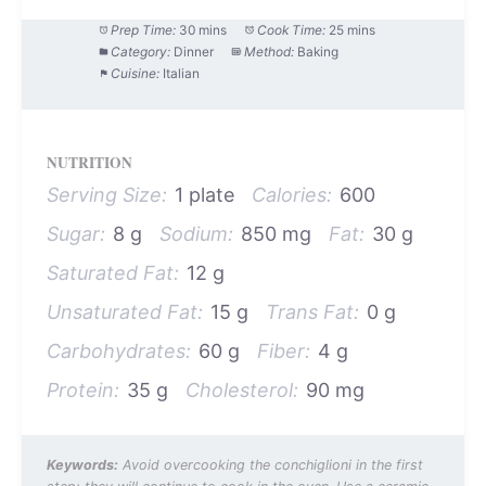
Prep Time:
30 mins
Cook Time:
25 mins
Category:
Dinner
Method:
Baking
Cuisine:
Italian
NUTRITION
Serving Size:
1 plate
Calories:
600
Sugar:
8 g
Sodium:
850 mg
Fat:
30 g
Saturated Fat:
12 g
Unsaturated Fat:
15 g
Trans Fat:
0 g
Carbohydrates:
60 g
Fiber:
4 g
Protein:
35 g
Cholesterol:
90 mg
Keywords:
Avoid overcooking the conchiglioni in the first