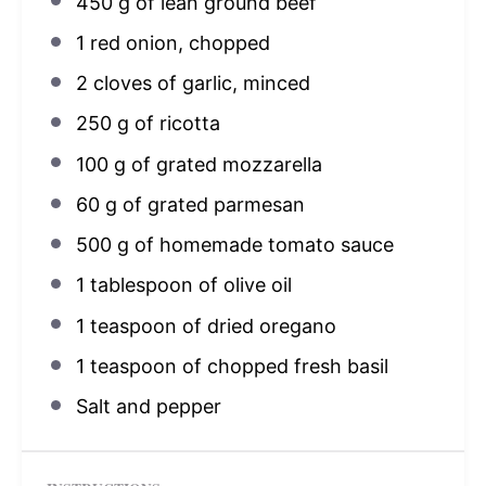
450 g
of lean ground beef
1
red onion, chopped
2
cloves of garlic, minced
250 g
of ricotta
100 g
of grated mozzarella
60 g
of grated parmesan
500 g
of homemade tomato sauce
1 tablespoon
of olive oil
1 teaspoon
of dried oregano
1 teaspoon
of chopped fresh basil
Salt and pepper