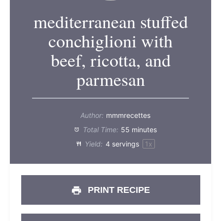
mediterranean stuffed
conchiglioni with
beef, ricotta, and
parmesan
Author:
mmmrecettes
Total Time:
55 minutes
Yield:
4
servings
1
x
PRINT RECIPE