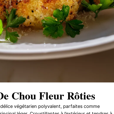
 De Chou Fleur Rôties
 délice végétarien polyvalent, parfaites comme
ipal léger. Croustillantes à l’extérieur et tendres à