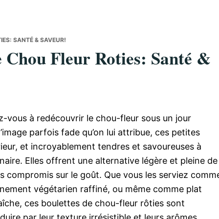
IES: SANTÉ & SAVEUR!
e Chou Fleur Roties: Santé &
-vous à redécouvrir le chou-fleur sous un jour
image parfois fade qu’on lui attribue, ces petites
térieur, et incroyablement tendres et savoureuses à
inaire. Elles offrent une alternative légère et pleine de
ns compromis sur le goût. Que vous les serviez comm
ement végétarien raffiné, ou même comme plat
îche, ces boulettes de chou-fleur rôties sont
uire par leur texture irrésistible et leurs arômes