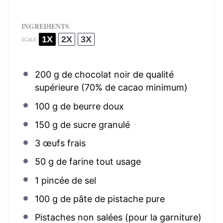
INGREDIENTS
1X
2X
3X
SCALE
200 g
de chocolat noir de qualité
supérieure (70% de cacao minimum)
100 g
de beurre doux
150 g
de sucre granulé
3
œufs frais
50 g
de farine tout usage
1
pincée de sel
100 g
de pâte de pistache pure
Pistaches non salées (pour la garniture)