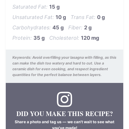
Saturated Fat:
15 g
Unsaturated Fat:
10 g
Trans Fat:
0 g
Carbohydrates:
45 g
Fiber:
2 g
Protein:
35 g
Cholesterol:
120 mg
Keywords:
Avoid overfilling your lasagna with filling, as this
can make the dish too watery and hard to cut. Use a
ceramic dish for even cooking, and respect ingredient
quantities for the perfect balance between layers.
DID YOU MAKE THIS RECIPE?
Share a photo and tag us — we can't wait to see what
you've made!