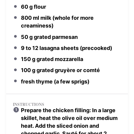
60 g
flour
800
ml milk (whole for more
creaminess)
50 g
grated parmesan
9
to
12
lasagna sheets (precooked)
150 g
grated mozzarella
100 g
grated gruyère or comté
fresh thyme (a few sprigs)
INSTRUCTIONS
Prepare the chicken filling: In a large
skillet, heat the olive oil over medium
heat. Add the sliced onion and
chopped garlic. Sauté for about 2