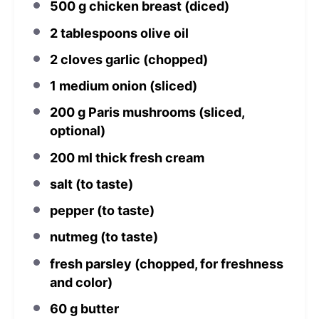
500 g
chicken breast (diced)
2 tablespoons
olive oil
2
cloves garlic (chopped)
1
medium onion (sliced)
200 g
Paris mushrooms (sliced,
optional)
200
ml thick fresh cream
salt (to taste)
pepper (to taste)
nutmeg (to taste)
fresh parsley (chopped, for freshness
and color)
60 g
butter