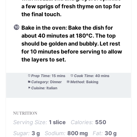
a few sprigs of fresh thyme on top for
the final touch.
Bake in the oven: Bake the dish for
about 40 minutes at 180°C. The top
should be golden and bubbly. Let rest
for 10 minutes before serving to allow
the layers to set.
Prep Time:
15 mins
Cook Time:
40 mins
Category:
Dinner
Method:
Baking
Cuisine:
Italian
NUTRITION
Serving Size:
1 slice
Calories:
550
Sugar:
3 g
Sodium:
800 mg
Fat:
30 g