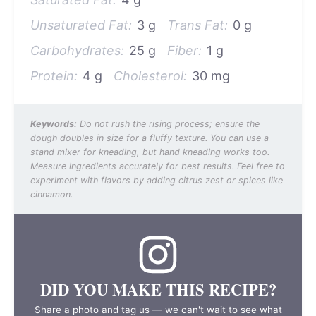
Unsaturated Fat:
3 g
Trans Fat:
0 g
Carbohydrates:
25 g
Fiber:
1 g
Protein:
4 g
Cholesterol:
30 mg
Keywords:
Do not rush the rising process; ensure the
dough doubles in size for a fluffy texture. You can use a
stand mixer for kneading, but hand kneading works too.
Measure ingredients accurately for best results. Feel free to
experiment with flavors by adding citrus zest or spices like
cinnamon.
DID YOU MAKE THIS RECIPE?
Share a photo and tag us — we can't wait to see what