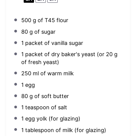
500 g
of T45 flour
80 g
of sugar
1
packet of vanilla sugar
1
packet of dry baker's yeast (or
20 g
of fresh yeast)
250
ml of warm milk
1
egg
80 g
of soft butter
1 teaspoon
of salt
1
egg yolk (for glazing)
1 tablespoon
of milk (for glazing)