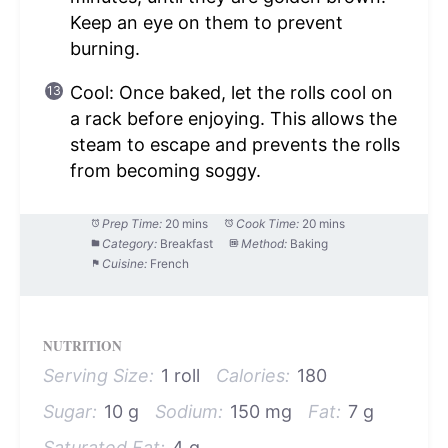
Keep an eye on them to prevent
burning.
Cool: Once baked, let the rolls cool on
a rack before enjoying. This allows the
steam to escape and prevents the rolls
from becoming soggy.
Prep Time:
20 mins
Cook Time:
20 mins
Category:
Breakfast
Method:
Baking
Cuisine:
French
NUTRITION
Serving Size:
1 roll
Calories:
180
Sugar:
10 g
Sodium:
150 mg
Fat:
7 g
Saturated Fat:
4 g