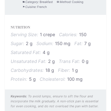
Category:
Breakfast
Method:
Cooking
Cuisine:
French
NUTRITION
Serving Size:
1 crepe
Calories:
150
Sugar:
2 g
Sodium:
150 mg
Fat:
7 g
Saturated Fat:
4 g
Unsaturated Fat:
2 g
Trans Fat:
0 g
Carbohydrates:
18 g
Fiber:
1 g
Protein:
5 g
Cholesterol:
100 mg
Keywords:
To avoid lumps, ensure to sift the flour and
incorporate the milk gradually. A non-stick pan is essential
for even cooking, and do not overload the pan with batter.