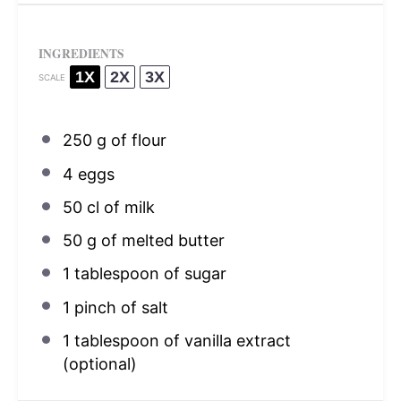
INGREDIENTS
1X
2X
3X
SCALE
250 g
of flour
4
eggs
50
cl of milk
50 g
of melted butter
1 tablespoon
of sugar
1
pinch of salt
1 tablespoon
of vanilla extract
(optional)