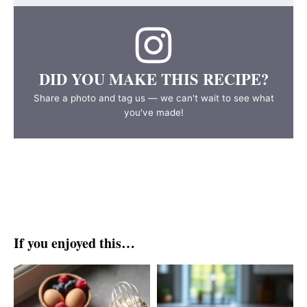
DID YOU MAKE THIS RECIPE?
Share a photo and tag us — we can't wait to see what
you've made!
If you enjoyed this…