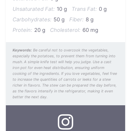
Unsaturated Fat:
10 g
Trans Fat:
0 g
Carbohydrates:
50 g
Fiber:
8 g
Protein:
20 g
Cholesterol:
60 mg
Keywords:
Be careful not to overcook the vegetables,
especially the potatoes, to prevent them from turning into
mush. A simple knife test will help you judge. Use a cast
iron pot for even heat distribution, ensuring uniform
cooking of the ingredients. If you love vegetables, feel free
to increase the quantities of carrots or leeks for a stew
richer in flavors. The stew can be prepared the day before,
as the flavors intensify in the refrigerator, making it even
better the next day.