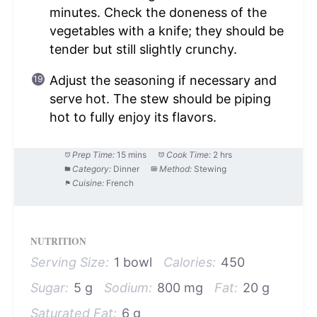
minutes. Check the doneness of the
vegetables with a knife; they should be
tender but still slightly crunchy.
Adjust the seasoning if necessary and
serve hot. The stew should be piping
hot to fully enjoy its flavors.
Prep Time:
15 mins
Cook Time:
2 hrs
Category:
Dinner
Method:
Stewing
Cuisine:
French
NUTRITION
Serving Size:
1 bowl
Calories:
450
Sugar:
5 g
Sodium:
800 mg
Fat:
20 g
Saturated Fat:
6 g