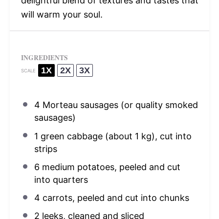
delightful blend of textures and tastes that
will warm your soul.
INGREDIENTS
1X
2X
3X
SCALE
4
Morteau sausages (or quality smoked
sausages)
1
green cabbage (about
1
kg), cut into
strips
6
medium potatoes, peeled and cut
into quarters
4
carrots, peeled and cut into chunks
2
leeks, cleaned and sliced