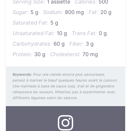
Serving Size:
1 assiette
Calories:
500
Sugar:
5 g
Sodium:
800 mg
Fat:
20 g
Saturated Fat:
5 g
Unsaturated Fat:
10 g
Trans Fat:
0 g
Carbohydrates:
60 g
Fiber:
3 g
Protein:
30 g
Cholesterol:
70 mg
Keywords:
Pour une viande encore plus savoureuse,
pensez à mariner le bœuf quelques heures avant la cuisson.
Une marinade à base de sauce soja, d'ail et de gingembre
rehaussera les saveurs. N’hésitez pas à expérimenter avec
différents légumes selon les saisons.