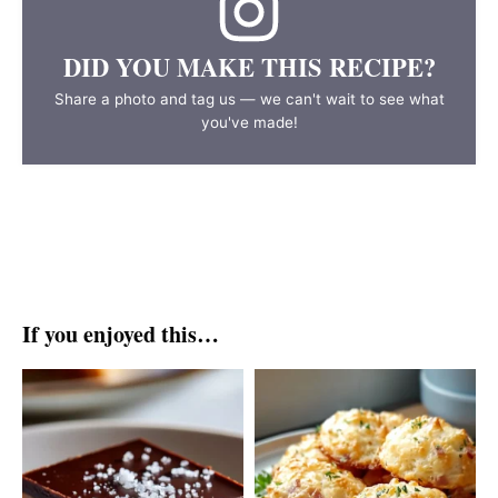
DID YOU MAKE THIS RECIPE?
Share a photo and tag us — we can't wait to see what
you've made!
If you enjoyed this…