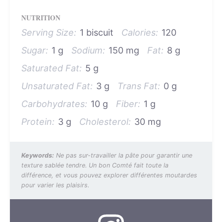
NUTRITION
Serving Size:
1 biscuit
Calories:
120
Sugar:
1 g
Sodium:
150 mg
Fat:
8 g
Saturated Fat:
5 g
Unsaturated Fat:
3 g
Trans Fat:
0 g
Carbohydrates:
10 g
Fiber:
1 g
Protein:
3 g
Cholesterol:
30 mg
Keywords:
Ne pas sur-travailler la pâte pour garantir une
texture sablée tendre. Un bon Comté fait toute la
différence, et vous pouvez explorer différentes moutardes
pour varier les plaisirs.