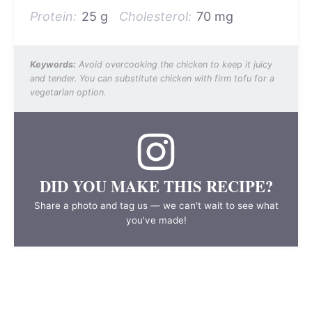
Protein:
25 g
Cholesterol:
70 mg
Keywords:
Avoid overcooking the chicken to keep it juicy
and tender. You can substitute chicken with firm tofu for a
vegetarian option.
DID YOU MAKE THIS RECIPE?
Share a photo and tag us — we can't wait to see what
you've made!