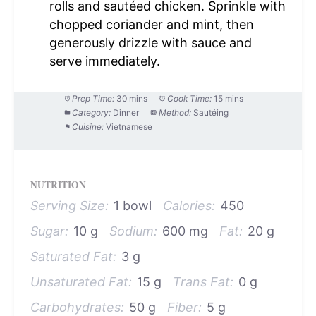
rolls and sautéed chicken. Sprinkle with
chopped coriander and mint, then
generously drizzle with sauce and
serve immediately.
Prep Time:
30 mins
Cook Time:
15 mins
Category:
Dinner
Method:
Sautéing
Cuisine:
Vietnamese
NUTRITION
Serving Size:
1 bowl
Calories:
450
Sugar:
10 g
Sodium:
600 mg
Fat:
20 g
Saturated Fat:
3 g
Unsaturated Fat:
15 g
Trans Fat:
0 g
Carbohydrates:
50 g
Fiber:
5 g