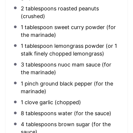
2 tablespoons
roasted peanuts
(crushed)
1 tablespoon
sweet curry powder (for
the marinade)
1 tablespoon
lemongrass powder (or
1
stalk finely chopped lemongrass)
3 tablespoons
nuoc mam sauce (for
the marinade)
1
pinch ground black pepper (for the
marinade)
1
clove garlic (chopped)
8 tablespoons
water (for the sauce)
4 tablespoons
brown sugar (for the
sauce)