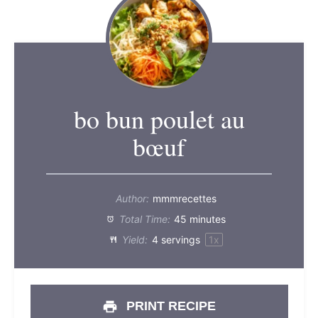
bo bun poulet au
bœuf
Author:
mmmrecettes
Total Time:
45 minutes
Yield:
4
servings
1
x
PRINT RECIPE