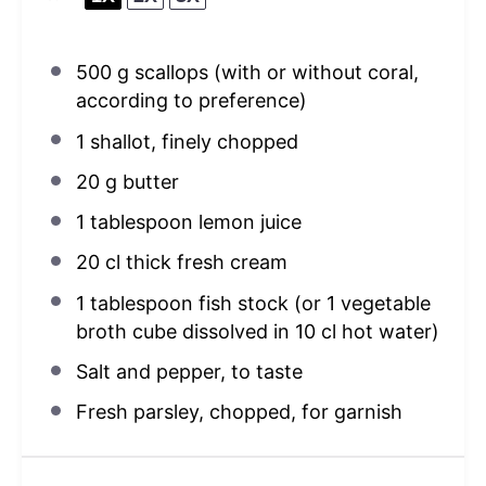
500 g
scallops (with or without coral,
according to preference)
1
shallot, finely chopped
20 g
butter
1 tablespoon
lemon juice
20
cl thick fresh cream
1 tablespoon
fish stock (or
1
vegetable
broth cube dissolved in
10
cl hot water)
Salt and pepper, to taste
Fresh parsley, chopped, for garnish