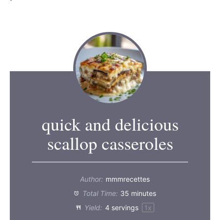
quick and delicious
scallop casseroles
Author:
mmmrecettes
Total Time:
35 minutes
Yield:
4
servings
1
x