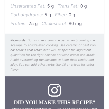
Unsaturated Fat:
5 g
Trans Fat:
0 g
Carbohydrates:
5 g
Fiber:
0 g
Protein:
25 g
Cholesterol:
80 mg
Keywords:
Do not overcrowd the pan when browning the
scallops to ensure even cooking. Use ceramic or cast iron
casseroles that retain heat well. Respect the ingredient
quantities for the right balance between cream and stock.
Avoid overcooking the scallops to keep them tender and
juicy. You can add other herbs like dill or chives for extra
flavor.
DID YOU MAKE THIS RECIPE?