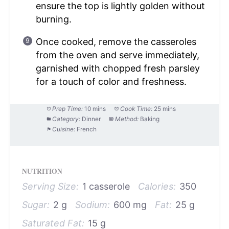
ensure the top is lightly golden without
burning.
Once cooked, remove the casseroles
from the oven and serve immediately,
garnished with chopped fresh parsley
for a touch of color and freshness.
Prep Time:
10 mins
Cook Time:
25 mins
Category:
Dinner
Method:
Baking
Cuisine:
French
NUTRITION
Serving Size:
1 casserole
Calories:
350
Sugar:
2 g
Sodium:
600 mg
Fat:
25 g
Saturated Fat:
15 g