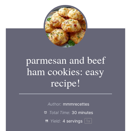
parmesan and beef
ham cookies: easy
recipe!
Author:
mmmrecettes
Total Time:
30 minutes
Yield:
4
servings
1
x