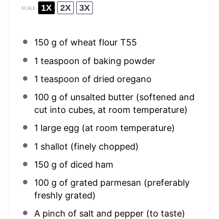
1X
2X
3X
SCALE
150 g
of wheat flour T55
1 teaspoon
of baking powder
1 teaspoon
of dried oregano
100 g
of unsalted butter (softened and
cut into cubes, at room temperature)
1
large egg (at room temperature)
1
shallot (finely chopped)
150 g
of diced ham
100 g
of grated parmesan (preferably
freshly grated)
A pinch of salt and pepper (to taste)