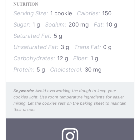
NUTRITION
Serving Size:
1 cookie
Calories:
150
Sugar:
1 g
Sodium:
200 mg
Fat:
10 g
Saturated Fat:
5 g
Unsaturated Fat:
3 g
Trans Fat:
0 g
Carbohydrates:
12 g
Fiber:
1 g
Protein:
5 g
Cholesterol:
30 mg
Keywords:
Avoid overworking the dough to keep your
cookies light. Use room temperature ingredients for easier
mixing. Let the cookies rest on the baking sheet to maintain
their shape.