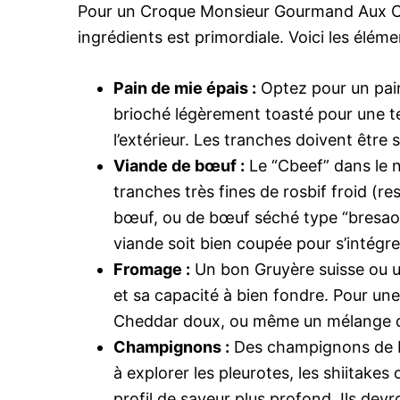
Pour un Croque Monsieur Gourmand Aux Cb
ingrédients est primordiale. Voici les élémen
Pain de mie épais :
Optez pour un pain
brioché légèrement toasté pour une tex
l’extérieur. Les tranches doivent être
Viande de bœuf :
Le “Cbeef” dans le 
tranches très fines de rosbif froid (re
bœuf, ou de bœuf séché type “bresaol
viande soit bien coupée pour s’intég
Fromage :
Un bon Gruyère suisse ou u
et sa capacité à bien fondre. Pour un
Cheddar doux, ou même un mélange d
Champignons :
Des champignons de Par
à explorer les pleurotes, les shiita
profil de saveur plus profond. Ils dev