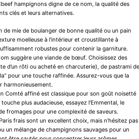
eef hampignons digne de ce nom, la qualité des
ts clés et leurs alternatives.
 de mie de boulanger de bonne qualité ou un pain
ture moelleuse à l’intérieur et croustillante à
 suffisamment robustes pour contenir la garniture.
nom suggère une viande de bœuf. Choisissez des
ste d’un rôti ou acheté en charcuterie), de pastrami d
a” pour une touche raffinée. Assurez-vous que la
rer harmonieusement.
n Comté affiné est classique pour son goût noisetté
e touche plus audacieuse, essayez l’Emmental, le
e fromages pour une complexité de saveurs.
is frais sont un excellent choix, mais n’hésitez pas
kes ou un mélange de champignons sauvages pour un
ront être sautés pour concentrer leurs arômes.