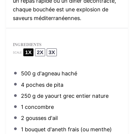
un repas rapide ou un dîner décontracté,
chaque bouchée est une explosion de
saveurs méditerranéennes.
INGREDIENTS
1X
2X
3X
SCALE
500 g
d'agneau haché
4
poches de pita
250 g
de yaourt grec entier nature
1
concombre
2
gousses d'ail
1
bouquet d'aneth frais (ou menthe)