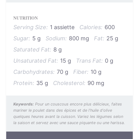
NUTRITION
Serving Size:
1 assiette
Calories:
600
Sugar:
5 g
Sodium:
800 mg
Fat:
25 g
Saturated Fat:
8 g
Unsaturated Fat:
15 g
Trans Fat:
0 g
Carbohydrates:
70 g
Fiber:
10 g
Protein:
35 g
Cholesterol:
90 mg
Keywords:
Pour un couscous encore plus délicieux, faites
mariner le poulet dans des épices et de l'huile d'olive
quelques heures avant la cuisson. Variez les légumes selon
la saison et servez avec une sauce piquante ou une harissa.