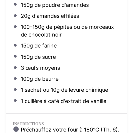
150g
de poudre d'amandes
20g
d'amandes effilées
100
–
150
g de pépites ou de morceaux
de chocolat noir
150g
de farine
150g
de sucre
3
œufs moyens
100g
de beurre
1
sachet ou 10g de levure chimique
1
cuillère à café d'extrait de vanille
INSTRUCTIONS
Préchauffez votre four à 180°C (Th. 6).