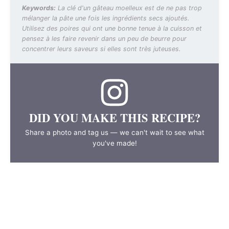
Keywords:
La clé d'un gâteau moelleux est de ne pas trop
mélanger la pâte une fois les ingrédients secs ajoutés.
Utilisez des poires qui ont une bonne tenue à la cuisson et
pensez à les faire revenir dans un peu de beurre pour
concentrer leurs saveurs si elles sont très juteuses.
DID YOU MAKE THIS RECIPE?
Share a photo and tag us — we can't wait to see what
you've made!