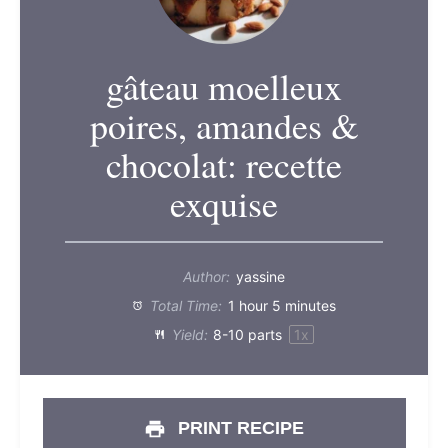
gâteau moelleux
poires, amandes &
chocolat: recette
exquise
Author:
yassine
Total Time:
1 hour 5 minutes
Yield:
8
-
10
parts
1
x
PRINT RECIPE