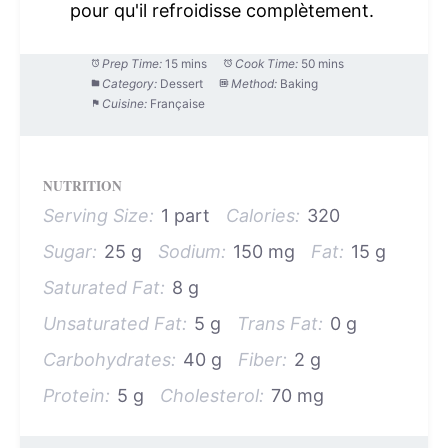
pour qu'il refroidisse complètement.
Prep Time:
15 mins
Cook Time:
50 mins
Category:
Dessert
Method:
Baking
Cuisine:
Française
NUTRITION
Serving Size:
1 part
Calories:
320
Sugar:
25 g
Sodium:
150 mg
Fat:
15 g
Saturated Fat:
8 g
Unsaturated Fat:
5 g
Trans Fat:
0 g
Carbohydrates:
40 g
Fiber:
2 g
Protein:
5 g
Cholesterol:
70 mg