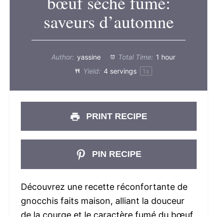
bœuf séché fumé:
saveurs d’automne
Author:
yassine
Total Time:
1 hour
Yield:
4
servings
1
x
PRINT RECIPE
PIN RECIPE
Découvrez une recette réconfortante de
gnocchis faits maison, alliant la douceur
de la courge et le caractère fumé du bœuf