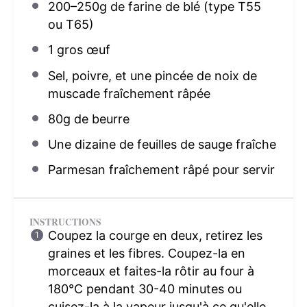
200
–
250
g de farine de blé (type T
55
ou T65)
1
gros œuf
Sel, poivre, et une pincée de noix de
muscade fraîchement râpée
80g
de beurre
Une dizaine de feuilles de sauge fraîche
Parmesan fraîchement râpé pour servir
INSTRUCTIONS
Coupez la courge en deux, retirez les
graines et les fibres. Coupez-la en
morceaux et faites-la rôtir au four à
180°C pendant 30-40 minutes ou
cuisez-la à la vapeur jusqu'à ce qu'elle