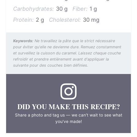
Carbohydrates:
30 g
Fiber:
1 g
Protein:
2 g
Cholesterol:
30 mg
Keywords:
Ne travaillez la pâte que le strict nécessaire
pour éviter qu'elle ne devienne dure. Remuez constamment
et surveillez la cuisson du caramel. Laissez chaque couche
refroidir et prendre entièrement avant d'appliquer la
suivante pour des couches bien définies.
DID YOU MAKE THIS RECIPE?
Share a photo and tag us — we can't wait to see what
you've made!