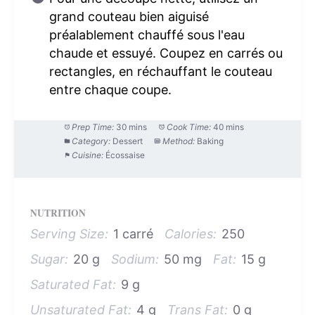
grand couteau bien aiguisé
préalablement chauffé sous l'eau
chaude et essuyé. Coupez en carrés ou
rectangles, en réchauffant le couteau
entre chaque coupe.
Prep Time:
30 mins
Cook Time:
40 mins
Category:
Dessert
Method:
Baking
Cuisine:
Écossaise
NUTRITION
Serving Size:
1 carré
Calories:
250
Sugar:
20 g
Sodium:
50 mg
Fat:
15 g
Saturated Fat:
9 g
Unsaturated Fat:
4 g
Trans Fat:
0 g