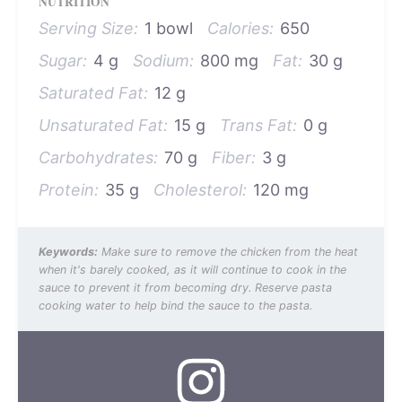
NUTRITION
Serving Size:
1 bowl
Calories:
650
Sugar:
4 g
Sodium:
800 mg
Fat:
30 g
Saturated Fat:
12 g
Unsaturated Fat:
15 g
Trans Fat:
0 g
Carbohydrates:
70 g
Fiber:
3 g
Protein:
35 g
Cholesterol:
120 mg
Keywords:
Make sure to remove the chicken from the heat
when it's barely cooked, as it will continue to cook in the
sauce to prevent it from becoming dry. Reserve pasta
cooking water to help bind the sauce to the pasta.