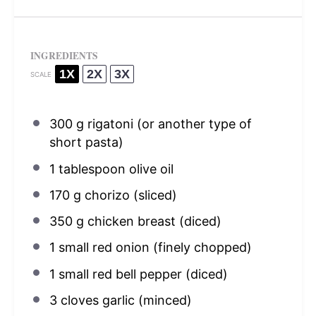
INGREDIENTS
1X
2X
3X
SCALE
300 g
rigatoni (or another type of
short pasta)
1 tablespoon
olive oil
170 g
chorizo (sliced)
350 g
chicken breast (diced)
1
small red onion (finely chopped)
1
small red bell pepper (diced)
3
cloves garlic (minced)