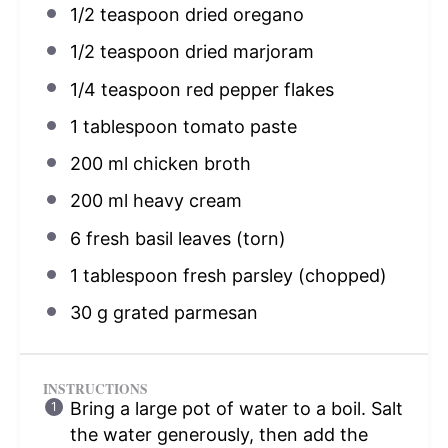
1/2 teaspoon
dried oregano
1/2 teaspoon
dried marjoram
1/4 teaspoon
red pepper flakes
1 tablespoon
tomato paste
200
ml chicken broth
200
ml heavy cream
6
fresh basil leaves (torn)
1 tablespoon
fresh parsley (chopped)
30 g
grated parmesan
INSTRUCTIONS
Bring a large pot of water to a boil. Salt
the water generously, then add the