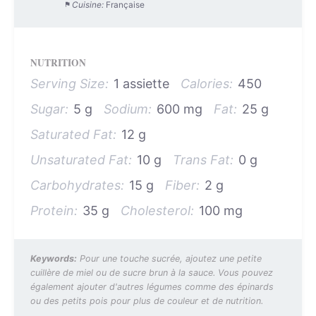
Cuisine:
Française
NUTRITION
Serving Size:
1 assiette
Calories:
450
Sugar:
5 g
Sodium:
600 mg
Fat:
25 g
Saturated Fat:
12 g
Unsaturated Fat:
10 g
Trans Fat:
0 g
Carbohydrates:
15 g
Fiber:
2 g
Protein:
35 g
Cholesterol:
100 mg
Keywords:
Pour une touche sucrée, ajoutez une petite
cuillère de miel ou de sucre brun à la sauce. Vous pouvez
également ajouter d'autres légumes comme des épinards
ou des petits pois pour plus de couleur et de nutrition.