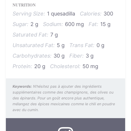
NUTRITION
Serving Size:
1 quesadilla
Calories:
300
Sugar:
2 g
Sodium:
600 mg
Fat:
15 g
Saturated Fat:
7 g
Unsaturated Fat:
5 g
Trans Fat:
0 g
Carbohydrates:
30 g
Fiber:
3 g
Protein:
20 g
Cholesterol:
50 mg
Keywords:
N'hésitez pas à ajouter des ingrédients
supplémentaires comme des champignons, des olives ou
des épinards. Pour un goût encore plus authentique,
mélangez des épices mexicaines comme le chili en poudre
avec du cumin.