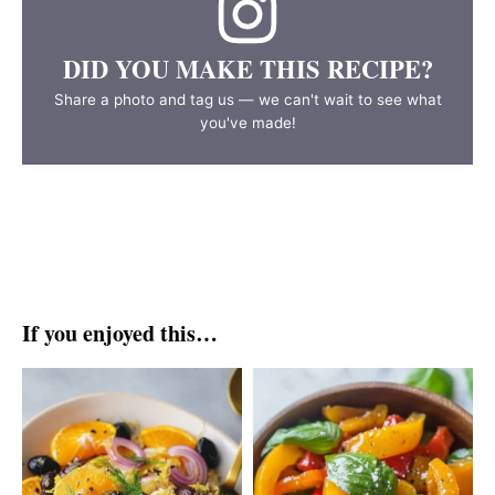
DID YOU MAKE THIS RECIPE?
Share a photo and tag us — we can't wait to see what
you've made!
If you enjoyed this…