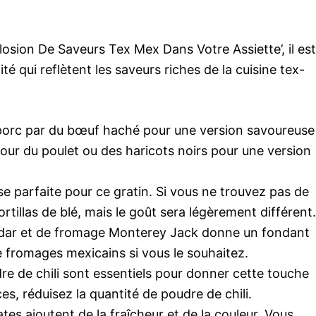
losion De Saveurs Tex Mex Dans Votre Assiette’, il est
té qui reflètent les saveurs riches de la cuisine tex-
porc par du bœuf haché pour une version savoureuse
our du poulet ou des haricots noirs pour une version
ase parfaite pour ce gratin. Si vous ne trouvez pas de
ortillas de blé, mais le goût sera légèrement différent.
dar et de fromage Monterey Jack donne un fondant
e fromages mexicains si vous le souhaitez.
re de chili sont essentiels pour donner cette touche
es, réduisez la quantité de poudre de chili.
es ajoutent de la fraîcheur et de la couleur. Vous