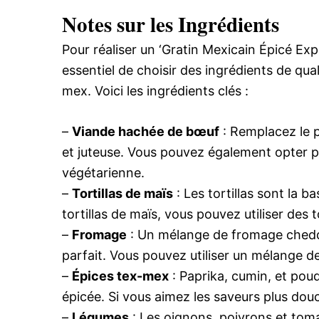
Notes sur les Ingrédients
Pour réaliser un ‘Gratin Mexicain Épicé Exp
essentiel de choisir des ingrédients de quali
mex. Voici les ingrédients clés :
–
Viande hachée de bœuf
: Remplacez le 
et juteuse. Vous pouvez également opter p
végétarienne.
–
Tortillas de maïs
: Les tortillas sont la b
tortillas de maïs, vous pouvez utiliser des t
–
Fromage
: Un mélange de fromage ched
parfait. Vous pouvez utiliser un mélange d
–
Épices tex-mex
: Paprika, cumin, et poud
épicée. Si vous aimez les saveurs plus douc
–
Légumes
: Les oignons, poivrons et tomat