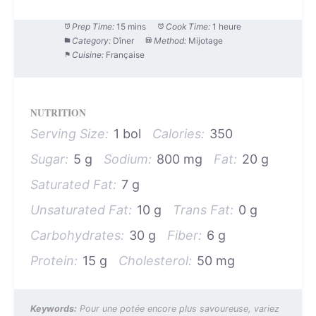
Prep Time:
15 mins
Cook Time:
1 heure
Category:
Dîner
Method:
Mijotage
Cuisine:
Française
NUTRITION
Serving Size:
1 bol
Calories:
350
Sugar:
5 g
Sodium:
800 mg
Fat:
20 g
Saturated Fat:
7 g
Unsaturated Fat:
10 g
Trans Fat:
0 g
Carbohydrates:
30 g
Fiber:
6 g
Protein:
15 g
Cholesterol:
50 mg
Keywords:
Pour une potée encore plus savoureuse, variez