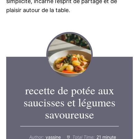
simplicité, incarne l’esprit de partage et de
plaisir autour de la table.
recette de potée aux
saucisses et légumes
savoureuse
Author:
yassine
Total Time:
21 minute