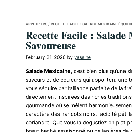
APPETIZERS
/ RECETTE FACILE : SALADE MEXICAINE ÉQUIL
Recette Facile : Salade
Savoureuse
February 21, 2026
by
yassine
Salade Mexicaine
, c’est bien plus qu’une s
saveurs et de couleurs qui apportera une to
vous séduire par l’alliance parfaite de la f
directement inspirées des riches tradition
gourmande où se mêlent harmonieusement l
caractère des haricots noirs, l’acidité pétil
coriandre. Que vous la dégustiez en plat pr
bœuf haché assaisonné ou de lanières de b