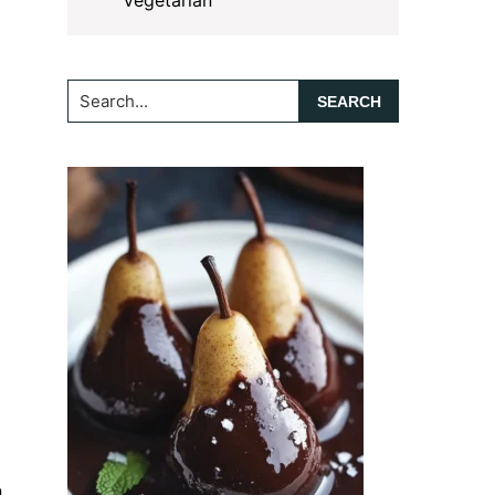
Vegetarian
Search...
n