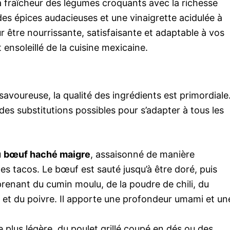
 fraîcheur des légumes croquants avec la richesse
 des épices audacieuses et une vinaigrette acidulée à
r être nourrissante, satisfaisante et adaptable à vos
t ensoleillé de la cuisine mexicaine.
avoureuse, la qualité des ingrédients est primordiale
des substitutions possibles pour s’adapter à tous les
u
bœuf haché maigre
, assaisonné de manière
des tacos. Le bœuf est sauté jusqu’à être doré, puis
enant du cumin moulu, de la poudre de chili, du
l et du poivre. Il apporte une profondeur umami et un
 plus légère, du poulet grillé coupé en dés ou des