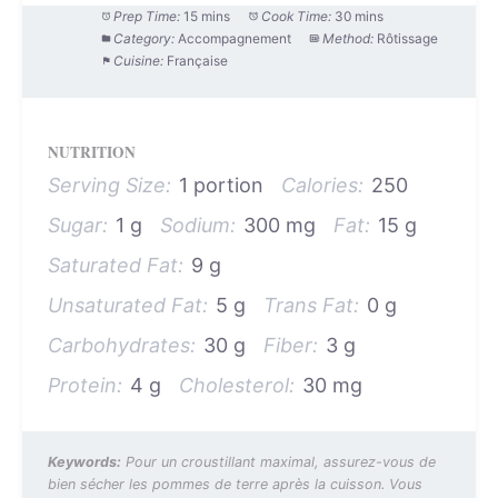
Prep Time:
15 mins
Cook Time:
30 mins
Category:
Accompagnement
Method:
Rôtissage
Cuisine:
Française
NUTRITION
Serving Size:
1 portion
Calories:
250
Sugar:
1 g
Sodium:
300 mg
Fat:
15 g
Saturated Fat:
9 g
Unsaturated Fat:
5 g
Trans Fat:
0 g
Carbohydrates:
30 g
Fiber:
3 g
Protein:
4 g
Cholesterol:
30 mg
Keywords:
Pour un croustillant maximal, assurez-vous de
bien sécher les pommes de terre après la cuisson. Vous