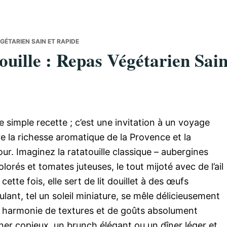
GÉTARIEN SAIN ET RAPIDE
uille : Repas Végétarien Sai
e simple recette ; c’est une invitation à un voyage
tre la richesse aromatique de la Provence et la
our. Imaginez la ratatouille classique – aubergines
orés et tomates juteuses, le tout mijoté avec de l’ail
tte fois, elle sert de lit douillet à des œufs
ant, tel un soleil miniature, se mêle délicieusement
 harmonie de textures et de goûts absolument
euner copieux, un brunch élégant ou un dîner léger et