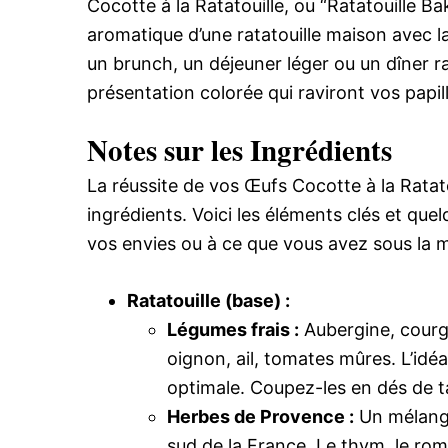
Cocotte à la Ratatouille, ou “Ratatouille B
aromatique d’une ratatouille maison avec l
un brunch, un déjeuner léger ou un dîner r
présentation colorée qui raviront vos papil
Notes sur les Ingrédients
La réussite de vos Œufs Cocotte à la Ratatou
ingrédients. Voici les éléments clés et que
vos envies ou à ce que vous avez sous la m
Ratatouille (base) :
Légumes frais :
Aubergine, courge
oignon, ail, tomates mûres. L’idéa
optimale. Coupez-les en dés de ta
Herbes de Provence :
Un mélange
sud de la France. Le thym, le romar