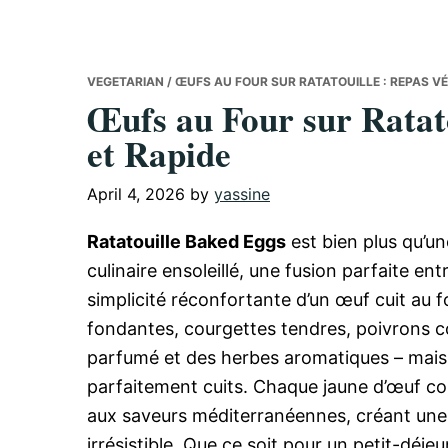
VEGETARIAN
/ ŒUFS AU FOUR SUR RATATOUILLE : REPAS VÉ
Œufs au Four sur Ratato
et Rapide
April 4, 2026
by
yassine
Ratatouille Baked Eggs
est bien plus qu’un
culinaire ensoleillé, une fusion parfaite en
simplicité réconfortante d’un œuf cuit au f
fondantes, courgettes tendres, poivrons col
parfumé et des herbes aromatiques – mais ce
parfaitement cuits. Chaque jaune d’œuf coul
aux saveurs méditerranéennes, créant une
irrésistible. Que ce soit pour un petit-déj