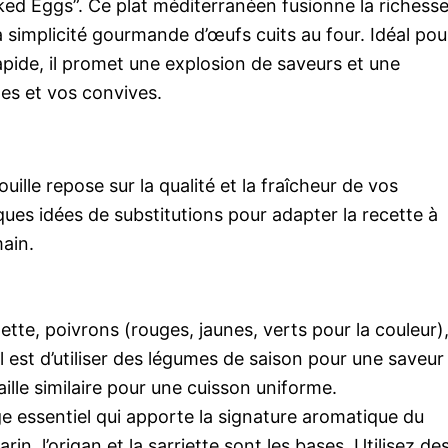
aked Eggs”. Ce plat méditerranéen fusionne la richess
a simplicité gourmande d’œufs cuits au four. Idéal pou
apide, il promet une explosion de saveurs et une
les et vos convives.
ille repose sur la qualité et la fraîcheur de vos
lques idées de substitutions pour adapter la recette à
ain.
tte, poivrons (rouges, jaunes, verts pour la couleur)
l est d’utiliser des légumes de saison pour une saveur
ille similaire pour une cuisson uniforme.
 essentiel qui apporte la signature aromatique du
in, l’origan et la sarriette sont les bases. Utilisez de