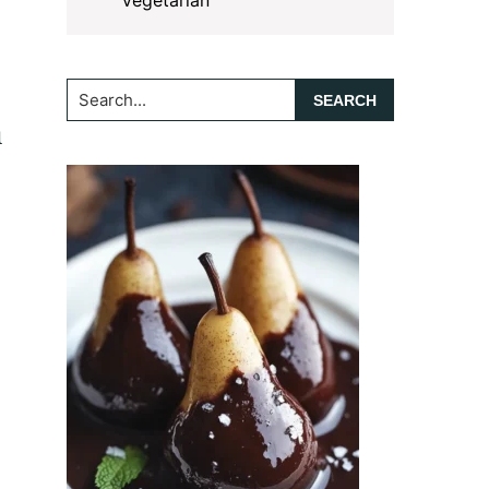
Vegetarian
Search...
n