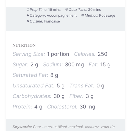
Prep Time:
15 mins
Cook Time:
30 mins
Category:
Accompagnement
Method:
Rôtissage
Cuisine:
Française
NUTRITION
Serving Size:
1 portion
Calories:
250
Sugar:
2 g
Sodium:
300 mg
Fat:
15 g
Saturated Fat:
8 g
Unsaturated Fat:
5 g
Trans Fat:
0 g
Carbohydrates:
30 g
Fiber:
3 g
Protein:
4 g
Cholesterol:
30 mg
Keywords:
Pour un croustillant maximal, assurez-vous de