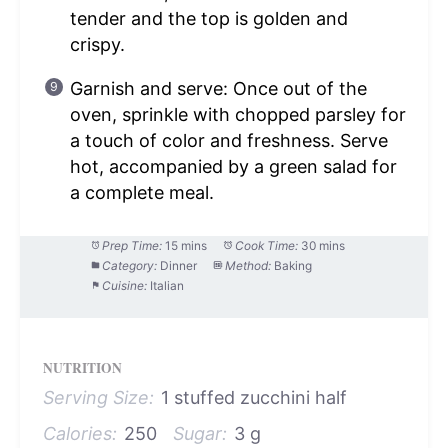
tender and the top is golden and
crispy.
Garnish and serve: Once out of the
oven, sprinkle with chopped parsley for
a touch of color and freshness. Serve
hot, accompanied by a green salad for
a complete meal.
Prep Time:
15 mins
Cook Time:
30 mins
Category:
Dinner
Method:
Baking
Cuisine:
Italian
NUTRITION
Serving Size:
1 stuffed zucchini half
Calories:
250
Sugar:
3 g