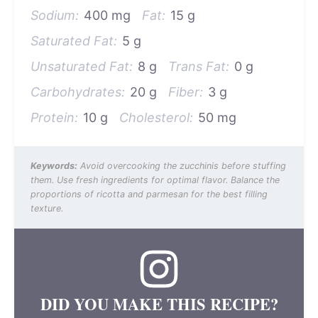
Sodium:
400 mg
Fat:
15 g
Saturated Fat:
5 g
Unsaturated Fat:
8 g
Trans Fat:
0 g
Carbohydrates:
20 g
Fiber:
3 g
Protein:
10 g
Cholesterol:
50 mg
Keywords:
Avoid overcooking the zucchinis before stuffing
them. Use fresh ingredients for optimal flavor. Balance the
proportions of ricotta and parmesan for the best filling
texture.
DID YOU MAKE THIS RECIPE?