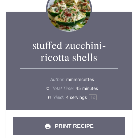
stuffed zucchini-
ricotta shells
Author:
mmmrecettes
Total Time:
45 minutes
Yield:
4
servings
1
x
PRINT RECIPE