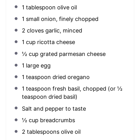
1 tablespoon
olive oil
1
small onion, finely chopped
2
cloves garlic, minced
1 cup
ricotta cheese
½ cup
grated parmesan cheese
1
large egg
1 teaspoon
dried oregano
1 teaspoon
fresh basil, chopped (or
½
teaspoon
dried basil)
Salt and pepper to taste
½ cup
breadcrumbs
2 tablespoons
olive oil