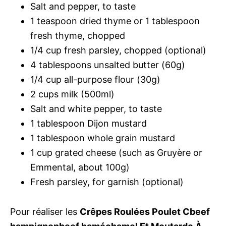
Salt and pepper, to taste
1 teaspoon dried thyme or 1 tablespoon
fresh thyme, chopped
1/4 cup fresh parsley, chopped (optional)
4 tablespoons unsalted butter (60g)
1/4 cup all-purpose flour (30g)
2 cups milk (500ml)
Salt and white pepper, to taste
1 tablespoon Dijon mustard
1 tablespoon whole grain mustard
1 cup grated cheese (such as Gruyère or
Emmental, about 100g)
Fresh parsley, for garnish (optional)
Pour réaliser les
Crêpes Roulées Poulet Cbeef