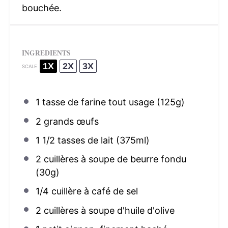
bouchée.
INGREDIENTS
1X
2X
3X
SCALE
1
tasse de farine tout usage (
125g
)
2
grands œufs
1 1/2
tasses de lait (375ml)
2
cuillères à soupe de beurre fondu
(
30g
)
1/4
cuillère à café de sel
2
cuillères à soupe d'huile d'olive