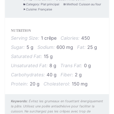
Category:
Plat principal
Method:
Cuisson au four
Cuisine:
Française
NUTRITION
Serving Size:
1 crêpe
Calories:
450
Sugar:
5 g
Sodium:
600 mg
Fat:
25 g
Saturated Fat:
15 g
Unsaturated Fat:
8 g
Trans Fat:
0 g
Carbohydrates:
40 g
Fiber:
2 g
Protein:
20 g
Cholesterol:
150 mg
Keywords:
Évitez les grumeaux en fouettant énergiquement
la pâte. Utilisez une poêle antiadhésive pour faciliter la
cuisson. Ne surchargez pas les crêpes avec trop de