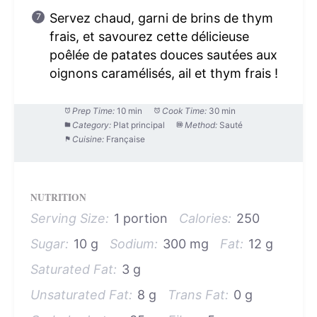
Servez chaud, garni de brins de thym
frais, et savourez cette délicieuse
poêlée de patates douces sautées aux
oignons caramélisés, ail et thym frais !
Prep Time:
10 min
Cook Time:
30 min
Category:
Plat principal
Method:
Sauté
Cuisine:
Française
NUTRITION
Serving Size:
1 portion
Calories:
250
Sugar:
10 g
Sodium:
300 mg
Fat:
12 g
Saturated Fat:
3 g
Unsaturated Fat:
8 g
Trans Fat:
0 g