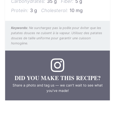
Carbohydrates:
35 g
Fiber:
5 g
Protein:
3 g
Cholesterol:
10 mg
Keywords:
Ne surchargez pas la poêle pour éviter que les
patates douces ne cuisent à la vapeur. Utilisez des patates
douces de taille uniforme pour garantir une cuisson
homogène.
DID YOU MAKE THIS RECIPE?
Share a photo and tag us — we can't wait to see what
you've made!