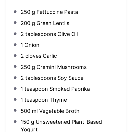
250 g
Fettuccine Pasta
200 g
Green Lentils
2 tablespoons
Olive Oil
1
Onion
2
cloves Garlic
250 g
Cremini Mushrooms
2 tablespoons
Soy Sauce
1 teaspoon
Smoked Paprika
1 teaspoon
Thyme
500
ml Vegetable Broth
150 g
Unsweetened Plant-Based
Yogurt