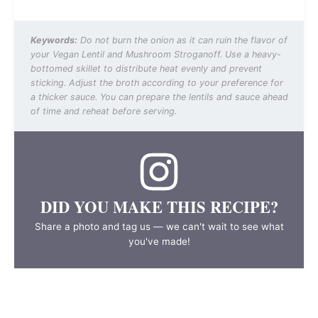
Keywords:
Do not burn the onion as it can ruin the flavor of
your Vegan Lentil and Mushroom Stroganoff. Use a heavy-
bottomed skillet to distribute heat evenly and prevent
sticking. Adjust the broth according to your preference for
a thicker sauce. You can prepare the lentils and sauce ahead
of time and reheat before serving.
DID YOU MAKE THIS RECIPE?
Share a photo and tag us — we can't wait to see what
you've made!