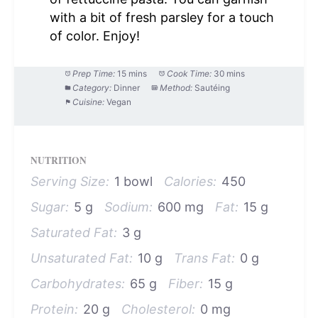
with a bit of fresh parsley for a touch
of color. Enjoy!
Prep Time:
15 mins
Cook Time:
30 mins
Category:
Dinner
Method:
Sautéing
Cuisine:
Vegan
NUTRITION
Serving Size:
1 bowl
Calories:
450
Sugar:
5 g
Sodium:
600 mg
Fat:
15 g
Saturated Fat:
3 g
Unsaturated Fat:
10 g
Trans Fat:
0 g
Carbohydrates:
65 g
Fiber:
15 g
Protein:
20 g
Cholesterol:
0 mg