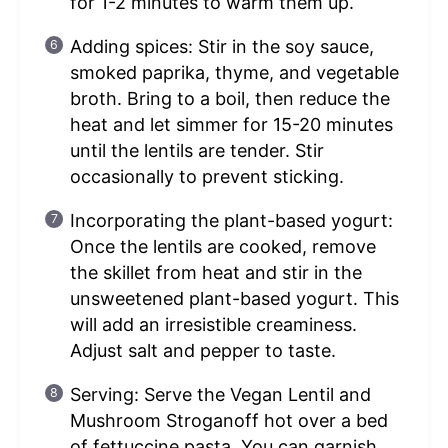
for 1-2 minutes to warm them up.
Adding spices: Stir in the soy sauce,
smoked paprika, thyme, and vegetable
broth. Bring to a boil, then reduce the
heat and let simmer for 15-20 minutes
until the lentils are tender. Stir
occasionally to prevent sticking.
Incorporating the plant-based yogurt:
Once the lentils are cooked, remove
the skillet from heat and stir in the
unsweetened plant-based yogurt. This
will add an irresistible creaminess.
Adjust salt and pepper to taste.
Serving: Serve the Vegan Lentil and
Mushroom Stroganoff hot over a bed
of fettuccine pasta. You can garnish