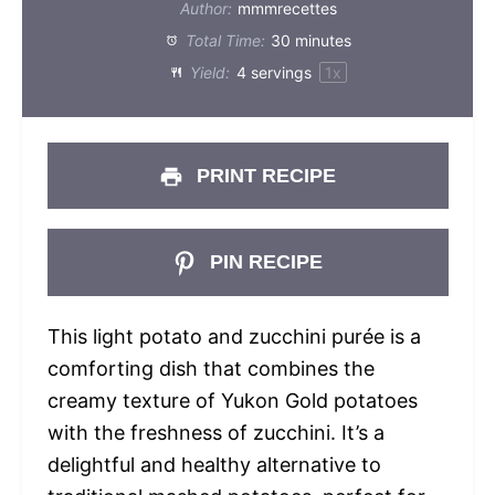
Author:
mmmrecettes
Total Time:
30 minutes
Yield:
4
servings
1
x
PRINT RECIPE
PIN RECIPE
This light potato and zucchini purée is a
comforting dish that combines the
creamy texture of Yukon Gold potatoes
with the freshness of zucchini. It’s a
delightful and healthy alternative to