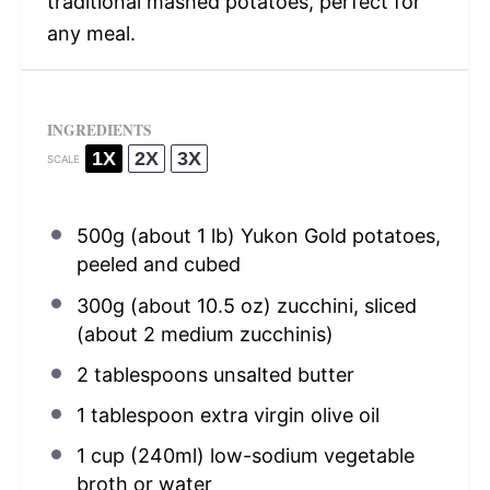
traditional mashed potatoes, perfect for
any meal.
INGREDIENTS
1X
2X
3X
SCALE
500g
(about
1
lb) Yukon Gold potatoes,
peeled and cubed
300g
(about
10.5 oz
) zucchini, sliced
(about 2 medium zucchinis)
2 tablespoons
unsalted butter
1 tablespoon
extra virgin olive oil
1 cup
(240ml) low-sodium vegetable
broth or water