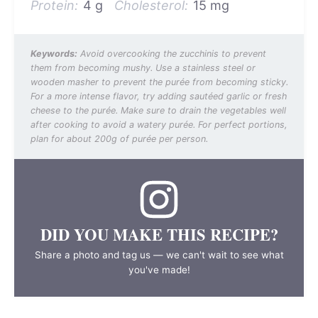
Protein:
4 g
Cholesterol:
15 mg
Keywords:
Avoid overcooking the zucchinis to prevent
them from becoming mushy. Use a stainless steel or
wooden masher to prevent the purée from becoming sticky.
For a more intense flavor, try adding sautéed garlic or fresh
cheese to the purée. Make sure to drain the vegetables well
after cooking to avoid a watery purée. For perfect portions,
plan for about 200g of purée per person.
DID YOU MAKE THIS RECIPE?
Share a photo and tag us — we can't wait to see what
you've made!