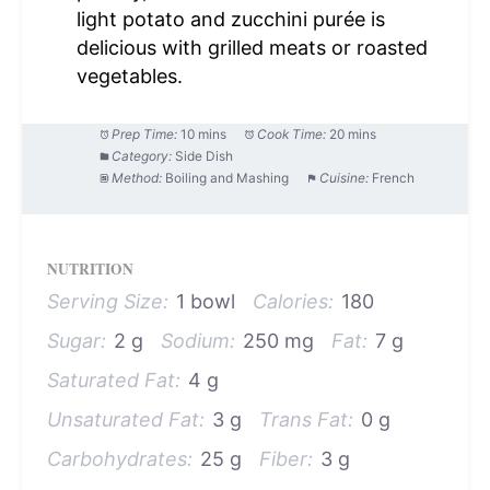
light potato and zucchini purée is
delicious with grilled meats or roasted
vegetables.
Prep Time:
10 mins
Cook Time:
20 mins
Category:
Side Dish
Method:
Boiling and Mashing
Cuisine:
French
NUTRITION
Serving Size:
1 bowl
Calories:
180
Sugar:
2 g
Sodium:
250 mg
Fat:
7 g
Saturated Fat:
4 g
Unsaturated Fat:
3 g
Trans Fat:
0 g
Carbohydrates:
25 g
Fiber:
3 g